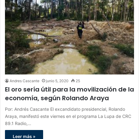
Andres Cascante
junio 5, 2020
25
El oro sería útil para la movilización de la
economía, según Rolando Araya
Por: Andrés Cascante El excandidato presidencial, Rolando
Araya, manifestó este viernes en el programa La Lupa de CRC
89.1 Radio,…
Leer más »