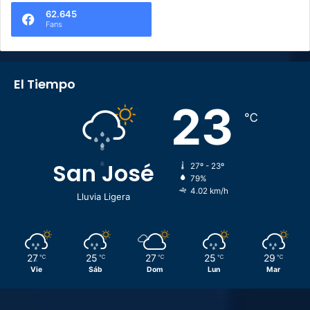
62.645
Fans
El Tiempo
23
℃
San José
27º - 23º
79%
4.02 km/h
Lluvia Ligera
27
25
27
25
29
℃
℃
℃
℃
℃
Vie
Sáb
Dom
Lun
Mar