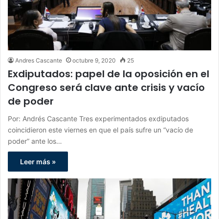
Andres Cascante
octubre 9, 2020
25
Exdiputados: papel de la oposición en el
Congreso será clave ante crisis y vacío
de poder
Por: Andrés Cascante Tres experimentados exdiputados
coincidieron este viernes en que el país sufre un “vacío de
poder” ante los…
Leer más »