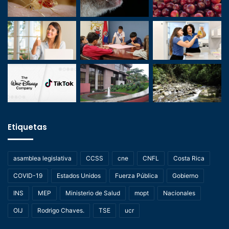
Etiquetas
asamblea legislativa
CCSS
cne
CNFL
Costa Rica
COVID-19
Estados Unidos
Fuerza Pública
Gobierno
INS
MEP
Ministerio de Salud
mopt
Nacionales
OIJ
Rodrigo Chaves.
TSE
ucr