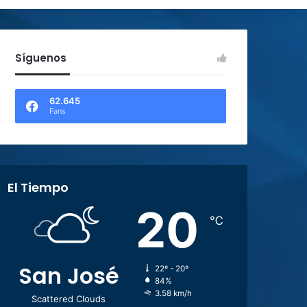
Síguenos
62.645
Fans
El Tiempo
20
℃
San José
22º - 20º
84%
3.58 km/h
Scattered Clouds