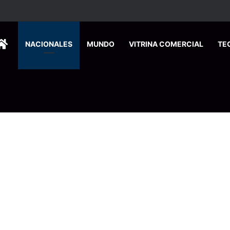
 se suma a la economía circular
HOME
NACIONALES
MUNDO
VITRINA COMERCIAL
TE