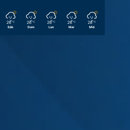
26
26
26
26
28
℃
℃
℃
℃
℃
Sáb
Dom
Lun
Mar
Mié