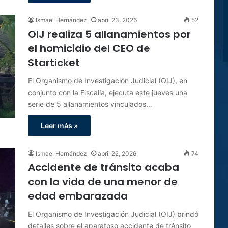
Ismael Hernández
abril 23, 2026
52
OIJ realiza 5 allanamientos por
el homicidio del CEO de
Starticket
El Organismo de Investigación Judicial (OIJ), en
conjunto con la Fiscalía, ejecuta este jueves una
serie de 5 allanamientos vinculados…
Leer más »
Ismael Hernández
abril 22, 2026
74
Accidente de tránsito acaba
con la vida de una menor de
edad embarazada
El Organismo de Investigación Judicial (OIJ) brindó
detalles sobre el aparatoso accidente de tránsito