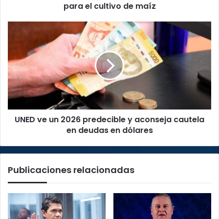
para el cultivo de maíz
UNED
ve
un
2026
predecible
y
aconseja
cautela
en
UNED ve un 2026 predecible y aconseja cautela
deudas
en
en deudas en dólares
dólares
Publicaciones relacionadas