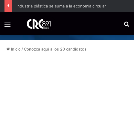
Industria plástica se suma a la economía circular
Menú
B
Inicio
/
Conozca aquí a los 20 candidatos