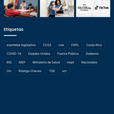
Etiquetas
asamblea legislativa
CCSS
cne
CNFL
Costa Rica
COVID-19
Estados Unidos
Fuerza Pública
Gobierno
INS
MEP
Ministerio de Salud
mopt
Nacionales
OIJ
Rodrigo Chaves.
TSE
ucr