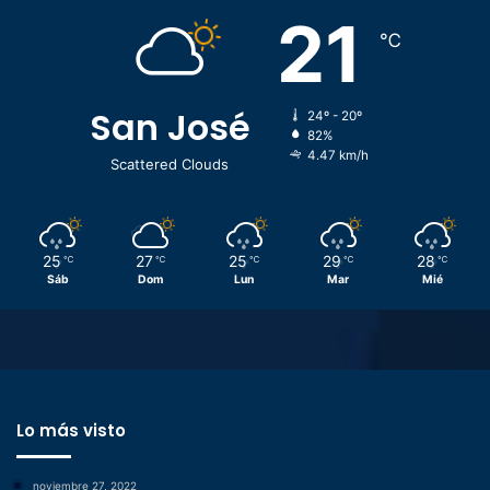
21
℃
San José
24º - 20º
82%
4.47 km/h
Scattered Clouds
25
27
25
29
28
℃
℃
℃
℃
℃
Sáb
Dom
Lun
Mar
Mié
Lo más visto
noviembre 27, 2022