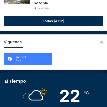
potable
Hace 1 día
Todos (4712)
Síguenos
62.661
Fans
El Tiempo
22
℃