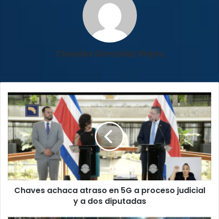
Claudia González Rojas
Chaves
achaca
atraso
en
5G
a
proceso
judicial
y
Chaves achaca atraso en 5G a proceso judicial
a
dos
y a dos diputadas
diputadas