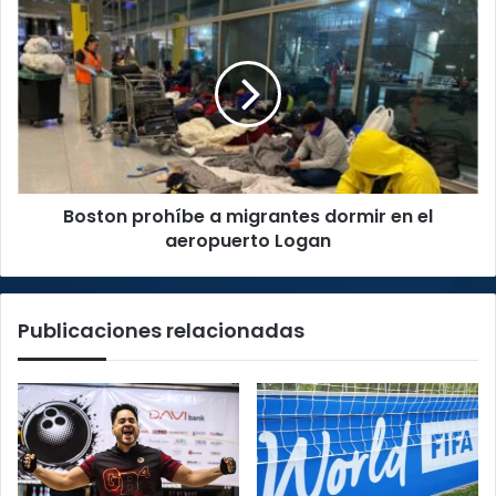
Boston
prohíbe
a
migrantes
dormir
en
el
aeropuerto
Logan
Boston prohíbe a migrantes dormir en el
aeropuerto Logan
Publicaciones relacionadas