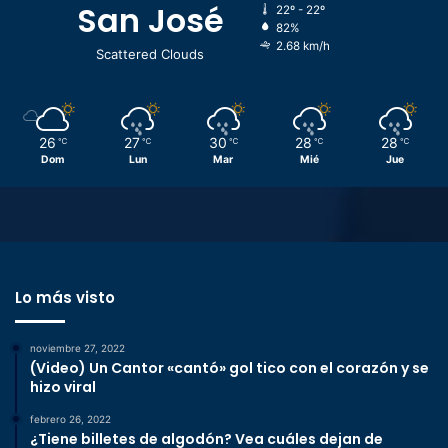
San José
22º - 22º
82%
2.68 km/h
Scattered Clouds
26
27
30
28
28
℃
℃
℃
℃
℃
Dom
Lun
Mar
Mié
Jue
Lo más visto
noviembre 27, 2022
(Video) Un Cantor «cantó» gol tico con el corazón y se
hizo viral
febrero 26, 2022
¿Tiene billetes de algodón? Vea cuáles dejan de