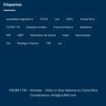
Etiquetas
asamblea legislativa
CCSS
cne
CNFL
Costa Rica
COVID-19
Estados Unidos
Fuerza Pública
Gobierno
INS
MEP
Ministerio de Salud
mopt
Nacionales
OIJ
Rodrigo Chaves.
TSE
ucr
CRC89.1 FM - Noticias - Todo Lo Que Importa en Costa Rica
Contáctanos: info@crc891.com