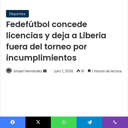
Deportes
Fedefútbol concede
licencias y deja a Liberia
fuera del torneo por
incumplimientos
Send
Ismael Hernández
julio 1, 2026
91
1 minuto de lectura
an
email
Facebook
X
WhatsApp
Telegram
Viber