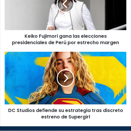
elecciones
presidenciales
de
Perú
por
Keiko Fujimori gana las elecciones
estrecho
margen
presidenciales de Perú por estrecho margen
DC
Studios
defiende
su
estrategia
tras
discreto
estreno
de
DC Studios defiende su estrategia tras discreto
Supergirl
estreno de Supergirl