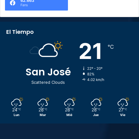
62.663
Fans
El Tiempo
21
℃
San José
22º - 20º
82%
4.02 km/h
Scattered Clouds
24
28
28
28
27
℃
℃
℃
℃
℃
Lun
Mar
Mié
Jue
Vie