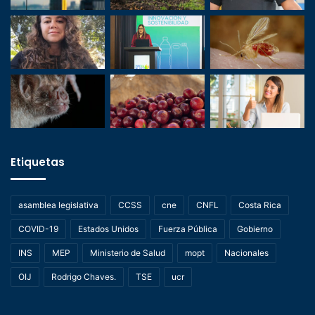
Etiquetas
asamblea legislativa
CCSS
cne
CNFL
Costa Rica
COVID-19
Estados Unidos
Fuerza Pública
Gobierno
INS
MEP
Ministerio de Salud
mopt
Nacionales
OIJ
Rodrigo Chaves.
TSE
ucr