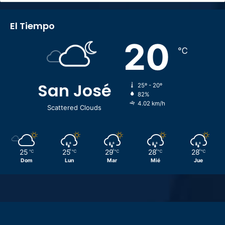
El Tiempo
20
℃
San José
25º - 20º
82%
4.02 km/h
Scattered Clouds
25
25
29
28
28
℃
℃
℃
℃
℃
Dom
Lun
Mar
Mié
Jue