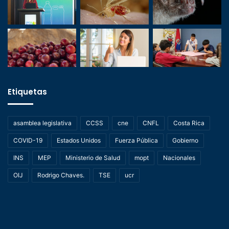
Etiquetas
asamblea legislativa
CCSS
cne
CNFL
Costa Rica
COVID-19
Estados Unidos
Fuerza Pública
Gobierno
INS
MEP
Ministerio de Salud
mopt
Nacionales
OIJ
Rodrigo Chaves.
TSE
ucr