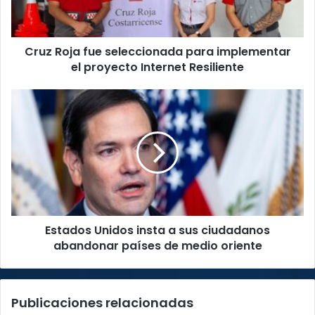
el
proyecto
Internet
Cruz Roja fue seleccionada para implementar
Resiliente
el proyecto Internet Resiliente
Estados
Unidos
insta
a
sus
ciudadanos
abandonar
países
de
Estados Unidos insta a sus ciudadanos
medio
oriente
abandonar países de medio oriente
Publicaciones relacionadas