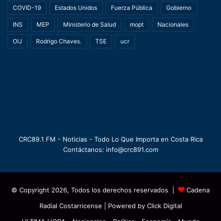
COVID-19
Estados Unidos
Fuerza Pública
Gobierno
INS
MEP
Ministerio de Salud
mopt
Nacionales
OIJ
Rodrigo Chaves.
TSE
ucr
CRC89.1 FM - Noticias - Todo Lo Que Importa en Costa Rica
Contáctanos: info@crc891.com
© Copyright 2026, Todos los derechos reservados |
Cadena
Radial Costarricense
| Powered by
Click Digital