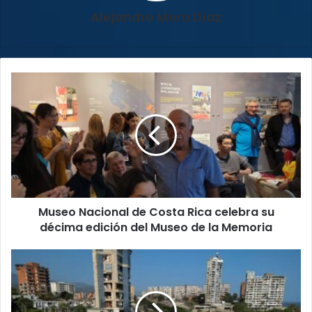
Alejandro Mora Díaz
Museo
Nacional
de
Costa
Rica
celebra
su
décima
edición
Museo Nacional de Costa Rica celebra su
del
Museo
décima edición del Museo de la Memoria
de
la
Venezuela
Memoria
enfrenta
una
tragedia