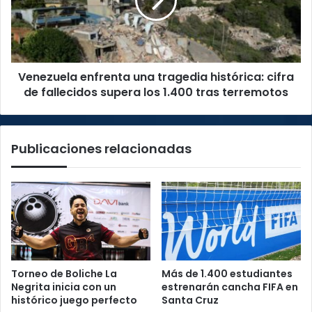
histórica:
cifra
de
fallecidos
supera
Venezuela enfrenta una tragedia histórica: cifra
los
1.400
de fallecidos supera los 1.400 tras terremotos
tras
terremotos
Publicaciones relacionadas
Torneo de Boliche La
Más de 1.400 estudiantes
Negrita inicia con un
estrenarán cancha FIFA en
histórico juego perfecto
Santa Cruz