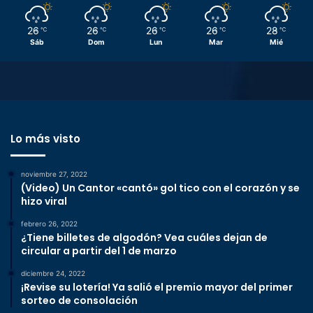
26
26
26
26
28
℃
℃
℃
℃
℃
Sáb
Dom
Lun
Mar
Mié
Lo más visto
noviembre 27, 2022
(Video) Un Cantor «cantó» gol tico con el corazón y se
hizo viral
febrero 26, 2022
¿Tiene billetes de algodón? Vea cuáles dejan de
circular a partir del 1 de marzo
diciembre 24, 2022
¡Revise su lotería! Ya salió el premio mayor del primer
sorteo de consolación