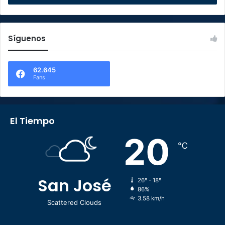
Síguenos
62.645
Fans
El Tiempo
20
℃
San José
26º - 18º
86%
3.58 km/h
Scattered Clouds