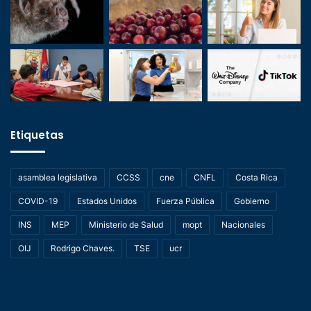
Etiquetas
asamblea legislativa
CCSS
cne
CNFL
Costa Rica
COVID-19
Estados Unidos
Fuerza Pública
Gobierno
INS
MEP
Ministerio de Salud
mopt
Nacionales
OIJ
Rodrigo Chaves.
TSE
ucr