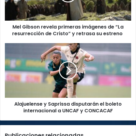
de
“La
resurrección
de
Mel Gibson revela primeras imágenes de “La
Cristo”
y
resurrección de Cristo” y retrasa su estreno
retrasa
su
Alajuelense
estreno
y
Saprissa
disputarán
el
boleto
internacional
a
UNCAF
Alajuelense y Saprissa disputarán el boleto
y
CONCACAF
internacional a UNCAF y CONCACAF
Publicaciones relacionadas