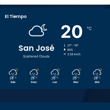
El Tiempo
20
℃
San José
21º - 19º
86%
3.58 km/h
Scattered Clouds
26
26
26
26
28
℃
℃
℃
℃
℃
Sáb
Dom
Lun
Mar
Mié