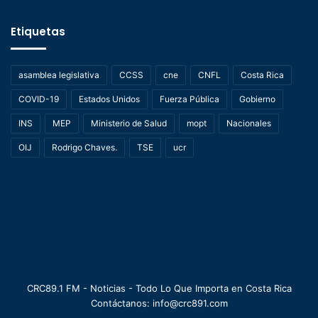
Etiquetas
asamblea legislativa
CCSS
cne
CNFL
Costa Rica
COVID-19
Estados Unidos
Fuerza Pública
Gobierno
INS
MEP
Ministerio de Salud
mopt
Nacionales
OIJ
Rodrigo Chaves.
TSE
ucr
CRC89.1 FM - Noticias - Todo Lo Que Importa en Costa Rica
Contáctanos: info@crc891.com