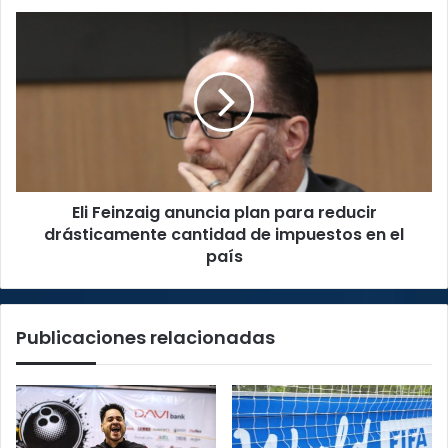
Eli
Feinzaig
anuncia
plan
para
reducir
drásticamente
cantidad
de
Eli Feinzaig anuncia plan para reducir
impuestos
en
drásticamente cantidad de impuestos en el
el
país
país
Publicaciones relacionadas