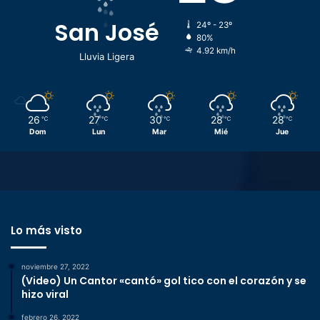
San José
24º - 23º
80%
4.92 km/h
Lluvia Ligera
26
27
30
28
28
℃
℃
℃
℃
℃
Dom
Lun
Mar
Mié
Jue
Lo más visto
noviembre 27, 2022
(Video) Un Cantor «cantó» gol tico con el corazón y se
hizo viral
febrero 26, 2022