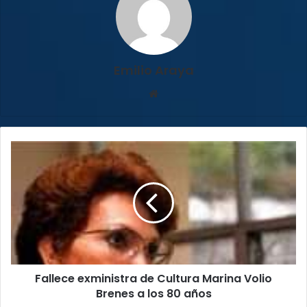
Emilio Araya
Sitio
web
Fallece
exministra
de
Cultura
Marina
Volio
Brenes
a
los
Fallece exministra de Cultura Marina Volio
80
años
Brenes a los 80 años