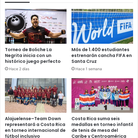
la
última
década
Torneo de Boliche La
Más de 1.400 estudiantes
Negrita inicia con un
estrenarán cancha FIFA en
histórico juego perfecto
Santa Cruz
Hace 2 días
Hace 1 semana
Alajuelense–Team Down
Costa Rica suma seis
representará a Costa Rica
medallas en torneo infantil
en torneo internacional de
de tenis de mesa del
fútbol inclusivo
Caribe y Centroamérica