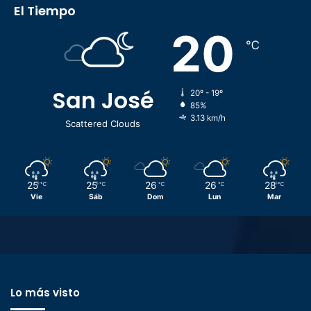
El Tiempo
20
℃
San José
20º - 19º
85%
3.13 km/h
Scattered Clouds
25
25
26
26
28
℃
℃
℃
℃
℃
Vie
Sáb
Dom
Lun
Mar
Lo más visto