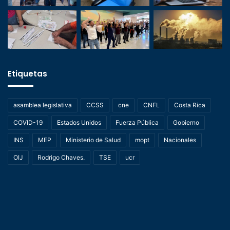
Etiquetas
asamblea legislativa
CCSS
cne
CNFL
Costa Rica
COVID-19
Estados Unidos
Fuerza Pública
Gobierno
INS
MEP
Ministerio de Salud
mopt
Nacionales
OIJ
Rodrigo Chaves.
TSE
ucr