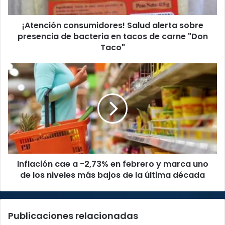
bacteria
en
¡Atención consumidores! Salud alerta sobre
tacos
de
presencia de bacteria en tacos de carne "Don
carne
Taco"
"Don
Taco"
Inflación
cae
a
-2,73%
en
febrero
y
marca
uno
Inflación cae a -2,73% en febrero y marca uno
de
los
de los niveles más bajos de la última década
niveles
más
bajos
Publicaciones relacionadas
de