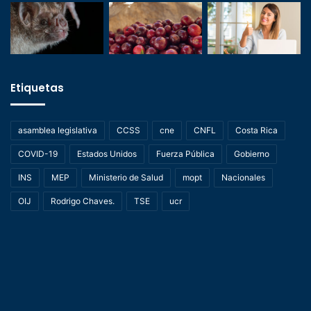
Etiquetas
asamblea legislativa
CCSS
cne
CNFL
Costa Rica
COVID-19
Estados Unidos
Fuerza Pública
Gobierno
INS
MEP
Ministerio de Salud
mopt
Nacionales
OIJ
Rodrigo Chaves.
TSE
ucr