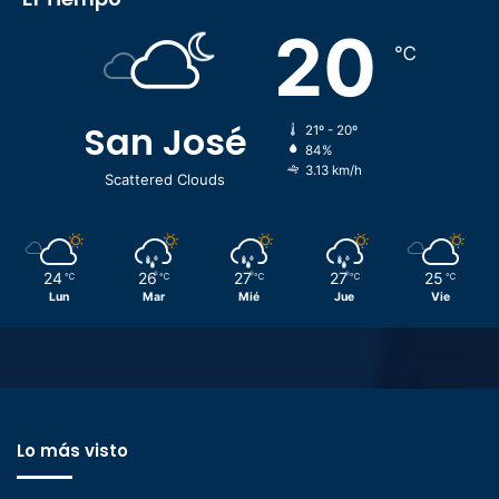
20
℃
San José
21º - 20º
84%
3.13 km/h
Scattered Clouds
24
26
27
27
25
℃
℃
℃
℃
℃
Lun
Mar
Mié
Jue
Vie
Lo más visto