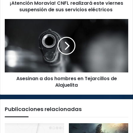
¡Atención Moravia! CNFL realizará este viernes
servicios
eléctricos
suspensión de sus servicios eléctricos
Asesinan
a
dos
hombres
en
Tejarcillos
de
Alajuelita
Asesinan a dos hombres en Tejarcillos de
Alajuelita
Publicaciones relacionadas