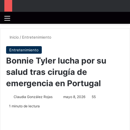
Menú
B
Inicio
/
Entretenimiento
Entretenimiento
Bonnie Tyler lucha por su
salud tras cirugía de
emergencia en Portugal
Send
Claudia González Rojas
mayo 8, 2026
55
an
1 minuto de lectura
email