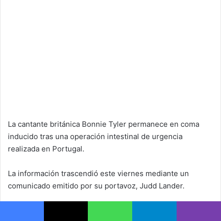
La cantante británica Bonnie Tyler permanece en coma
inducido tras una operación intestinal de urgencia
realizada en Portugal.
La información trascendió este viernes mediante un
comunicado emitido por su portavoz, Judd Lander.
El equipo médico ingresó a la artista el miércoles en un
Facebook
X
WhatsApp
Telegram
Viber