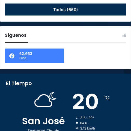
Todos (650)
Síguenos
62.663
Fans
El Tiempo
20
℃
San José
21º - 20º
84%
3.13 km/h
Scattered Clouds