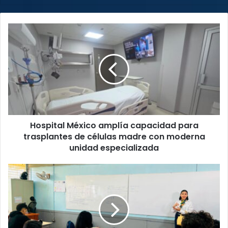
Hospital
México
amplía
capacidad
para
trasplantes
de
células
madre
Hospital México amplía capacidad para
con
moderna
trasplantes de células madre con moderna
unidad
unidad especializada
especializada
Defensoría
alerta
por
crisis
en
infraestructura