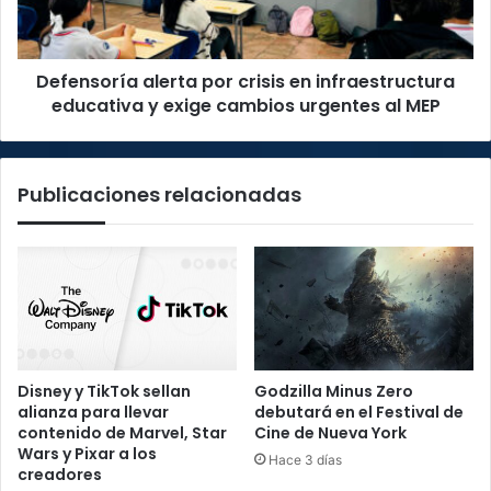
educativa
y
exige
Defensoría alerta por crisis en infraestructura
cambios
urgentes
educativa y exige cambios urgentes al MEP
al
MEP
Publicaciones relacionadas
Disney y TikTok sellan
Godzilla Minus Zero
alianza para llevar
debutará en el Festival de
contenido de Marvel, Star
Cine de Nueva York
Wars y Pixar a los
Hace 3 días
creadores