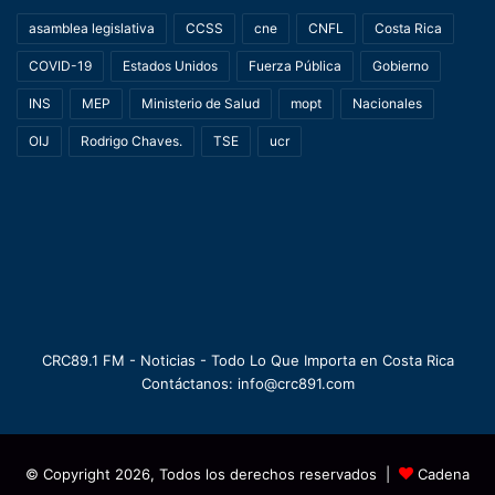
asamblea legislativa
CCSS
cne
CNFL
Costa Rica
COVID-19
Estados Unidos
Fuerza Pública
Gobierno
INS
MEP
Ministerio de Salud
mopt
Nacionales
OIJ
Rodrigo Chaves.
TSE
ucr
CRC89.1 FM - Noticias - Todo Lo Que Importa en Costa Rica
Contáctanos: info@crc891.com
© Copyright 2026, Todos los derechos reservados |
Cadena