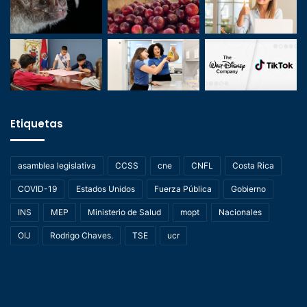
Etiquetas
asamblea legislativa
CCSS
cne
CNFL
Costa Rica
COVID-19
Estados Unidos
Fuerza Pública
Gobierno
INS
MEP
Ministerio de Salud
mopt
Nacionales
OIJ
Rodrigo Chaves.
TSE
ucr