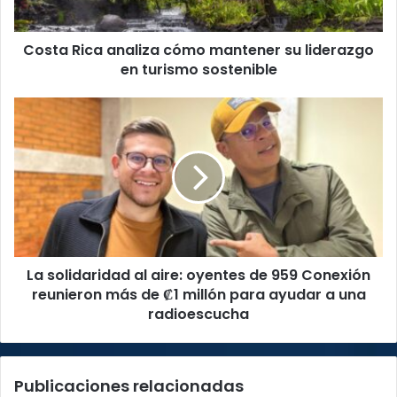
en
turismo
Costa Rica analiza cómo mantener su liderazgo
sostenible
en turismo sostenible
La
solidaridad
al
aire:
oyentes
de
959
Conexión
reunieron
La solidaridad al aire: oyentes de 959 Conexión
más
de
reunieron más de ₡1 millón para ayudar a una
₡1
radioescucha
millón
para
ayudar
Publicaciones relacionadas
a