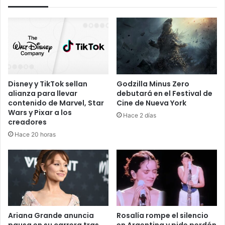
una
radioescucha
Disney y TikTok sellan
Godzilla Minus Zero
alianza para llevar
debutará en el Festival de
contenido de Marvel, Star
Cine de Nueva York
Wars y Pixar a los
Hace 2 días
creadores
Hace 20 horas
Ariana Grande anuncia
Rosalía rompe el silencio