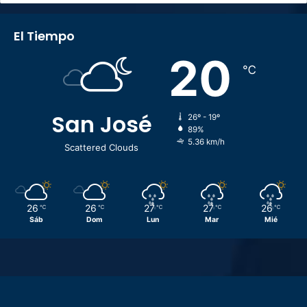
El Tiempo
20
℃
San José
26º - 19º
89%
5.36 km/h
Scattered Clouds
26
26
27
27
26
℃
℃
℃
℃
℃
Sáb
Dom
Lun
Mar
Mié