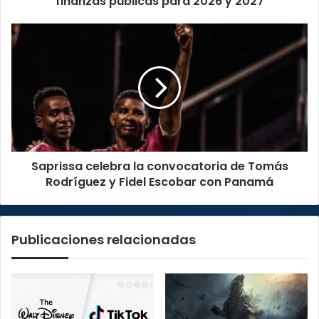
finanzas públicas para 2026 y 2027
2027
Saprissa
celebra
la
convocatoria
de
Tomás
Rodríguez
y
Fidel
Saprissa celebra la convocatoria de Tomás
Escobar
con
Rodríguez y Fidel Escobar con Panamá
Panamá
Publicaciones relacionadas