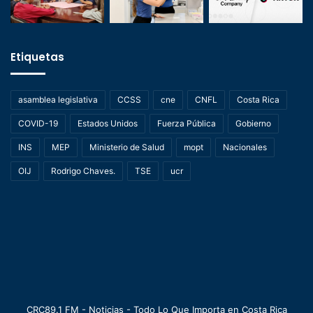
Etiquetas
asamblea legislativa
CCSS
cne
CNFL
Costa Rica
COVID-19
Estados Unidos
Fuerza Pública
Gobierno
INS
MEP
Ministerio de Salud
mopt
Nacionales
OIJ
Rodrigo Chaves.
TSE
ucr
CRC89.1 FM - Noticias - Todo Lo Que Importa en Costa Rica