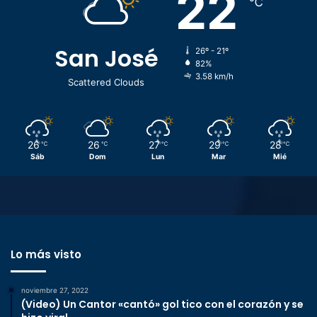
22
℃
San José
26º - 21º
82%
3.58 km/h
Scattered Clouds
26
26
27
29
28
℃
℃
℃
℃
℃
Sáb
Dom
Lun
Mar
Mié
Lo más visto
noviembre 27, 2022
(Video) Un Cantor «cantó» gol tico con el corazón y se