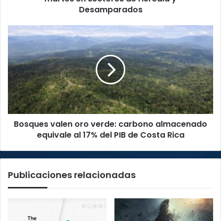
y
Desamparados
Desamparados
Bosques
valen
oro
verde:
carbono
almacenado
equivale
al
17%
Bosques valen oro verde: carbono almacenado
del
PIB
equivale al 17% del PIB de Costa Rica
de
Costa
Rica
Publicaciones relacionadas