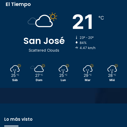
El Tiempo
21
℃
San José
23º - 20º
84%
4.47 km/h
Scattered Clouds
25
27
25
29
28
℃
℃
℃
℃
℃
Sáb
Dom
Lun
Mar
Mié
Lo más visto