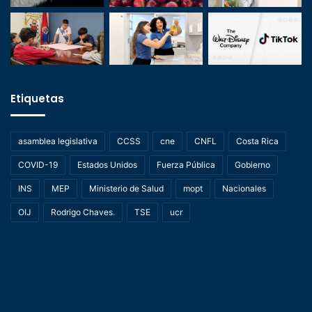
Etiquetas
asamblea legislativa
CCSS
cne
CNFL
Costa Rica
COVID-19
Estados Unidos
Fuerza Pública
Gobierno
INS
MEP
Ministerio de Salud
mopt
Nacionales
OIJ
Rodrigo Chaves.
TSE
ucr