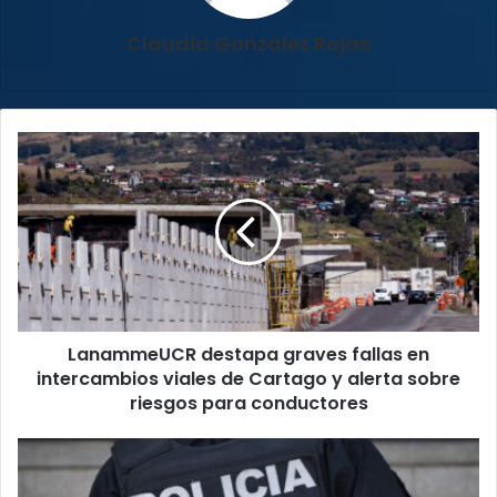
Claudia González Rojas
LanammeUCR
destapa
graves
fallas
en
intercambios
viales
de
Cartago
LanammeUCR destapa graves fallas en
y
alerta
intercambios viales de Cartago y alerta sobre
sobre
riesgos para conductores
riesgos
para
Dos
conductores
ataques
violentos