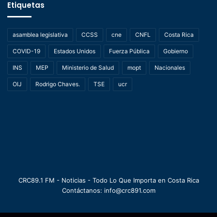
Etiquetas
asamblea legislativa
CCSS
cne
CNFL
Costa Rica
COVID-19
Estados Unidos
Fuerza Pública
Gobierno
INS
MEP
Ministerio de Salud
mopt
Nacionales
OIJ
Rodrigo Chaves.
TSE
ucr
CRC89.1 FM - Noticias - Todo Lo Que Importa en Costa Rica
Contáctanos: info@crc891.com