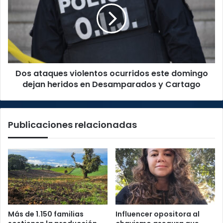
ocurridos
este
domingo
dejan
heridos
en
Dos ataques violentos ocurridos este domingo
Desamparados
y
dejan heridos en Desamparados y Cartago
Cartago
Publicaciones relacionadas
Más de 1.150 familias
Influencer opositora al