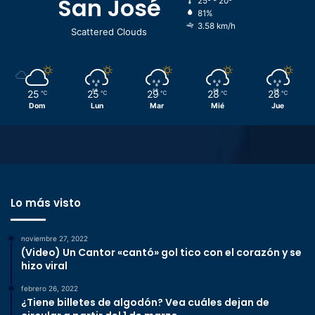
San José
25º - 20º
81%
3.58 km/h
Scattered Clouds
25
25
29
28
28
℃
℃
℃
℃
℃
Dom
Lun
Mar
Mié
Jue
Lo más visto
noviembre 27, 2022
(Video) Un Cantor «cantó» gol tico con el corazón y se
hizo viral
febrero 26, 2022
¿Tiene billetes de algodón? Vea cuáles dejan de