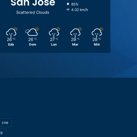
San José
85%
4.02 km/h
Scattered Clouds
26
26
27
29
28
℃
℃
℃
℃
℃
Sáb
Dom
Lun
Mar
Mié
cne
19