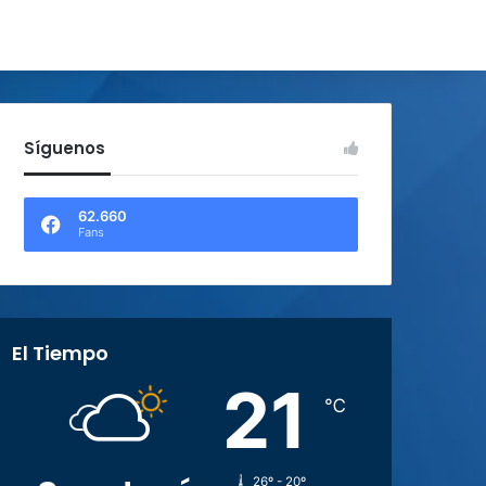
Síguenos
62.660
Fans
El Tiempo
21
℃
26º - 20º