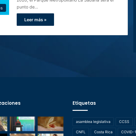
punto de…
es
Leer más »
zaciones
Etiquetas
asamblea legislativa
CCSS
CNFL
Costa Rica
COVID-