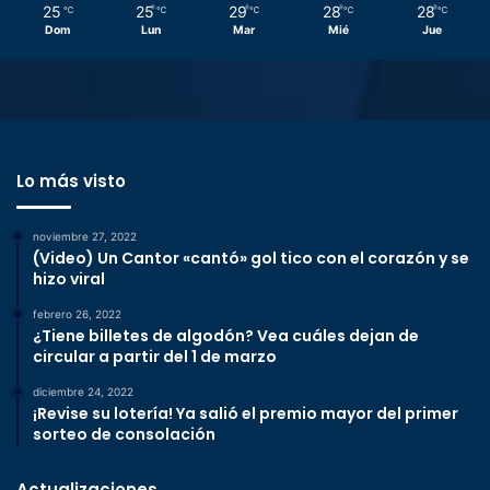
25
25
29
28
28
℃
℃
℃
℃
℃
Dom
Lun
Mar
Mié
Jue
Lo más visto
noviembre 27, 2022
(Video) Un Cantor «cantó» gol tico con el corazón y se
hizo viral
febrero 26, 2022
¿Tiene billetes de algodón? Vea cuáles dejan de
circular a partir del 1 de marzo
diciembre 24, 2022
¡Revise su lotería! Ya salió el premio mayor del primer
sorteo de consolación
Actualizaciones