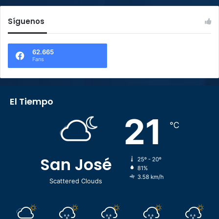
Síguenos
62.665
Fans
El Tiempo
21
℃
San José
25º - 20º
81%
3.58 km/h
Scattered Clouds