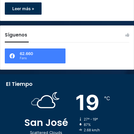
Leer más »
Síguenos
62.660
Fans
El Tiempo
19
℃
San José
27º - 19º
87%
2.68 km/h
Scattered Clouds