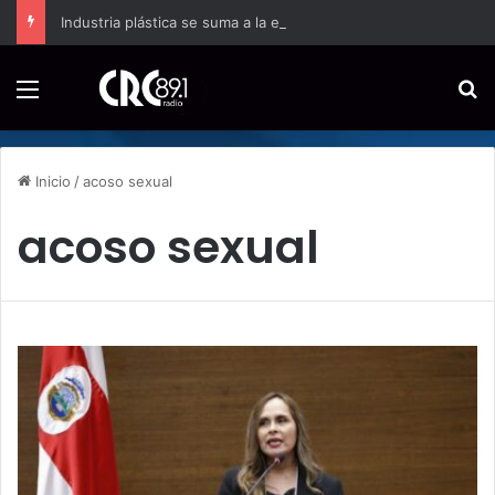
Industria plástica se suma a la economía circular
Menú
B
Inicio
/
acoso sexual
acoso sexual