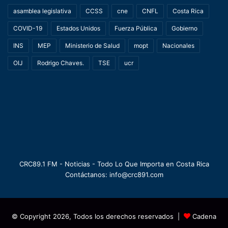
asamblea legislativa
CCSS
cne
CNFL
Costa Rica
COVID-19
Estados Unidos
Fuerza Pública
Gobierno
INS
MEP
Ministerio de Salud
mopt
Nacionales
OIJ
Rodrigo Chaves.
TSE
ucr
CRC89.1 FM - Noticias - Todo Lo Que Importa en Costa Rica
Contáctanos: info@crc891.com
© Copyright 2026, Todos los derechos reservados |
Cadena