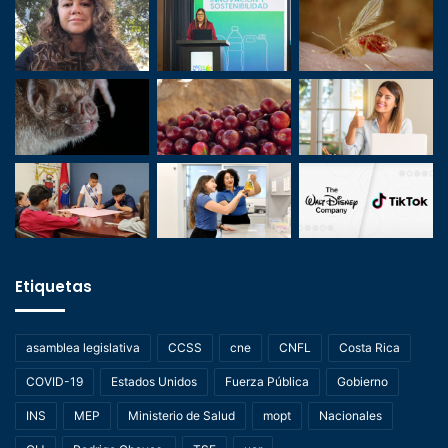
Etiquetas
asamblea legislativa
CCSS
cne
CNFL
Costa Rica
COVID-19
Estados Unidos
Fuerza Pública
Gobierno
INS
MEP
Ministerio de Salud
mopt
Nacionales