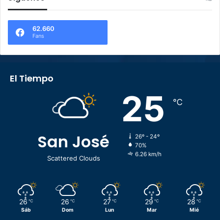
62.660
Fans
El Tiempo
25
℃
San José
26º - 24º
70%
6.26 km/h
Scattered Clouds
26
26
27
29
28
℃
℃
℃
℃
℃
Sáb
Dom
Lun
Mar
Mié