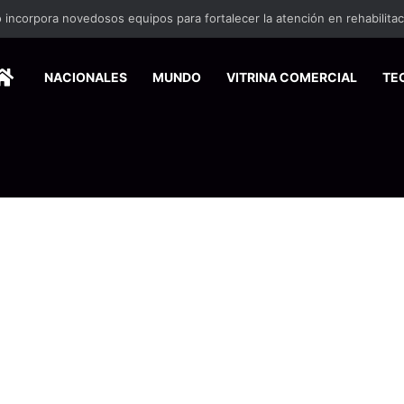
 incorpora novedosos equipos para fortalecer la atención en rehabilita
HOME
NACIONALES
MUNDO
VITRINA COMERCIAL
TE