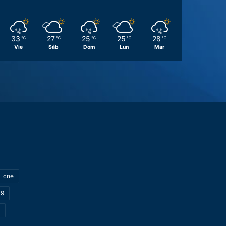
33
27
25
25
28
℃
℃
℃
℃
℃
Vie
Sáb
Dom
Lun
Mar
cne
19