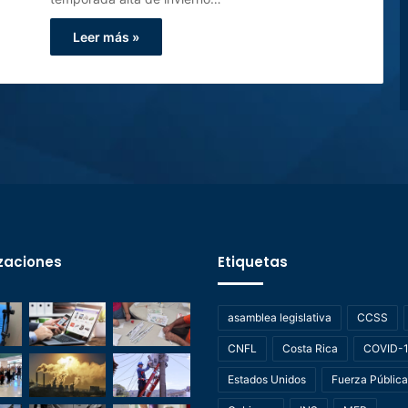
Leer más »
zaciones
Etiquetas
asamblea legislativa
CCSS
CNFL
Costa Rica
COVID-
Estados Unidos
Fuerza Pública