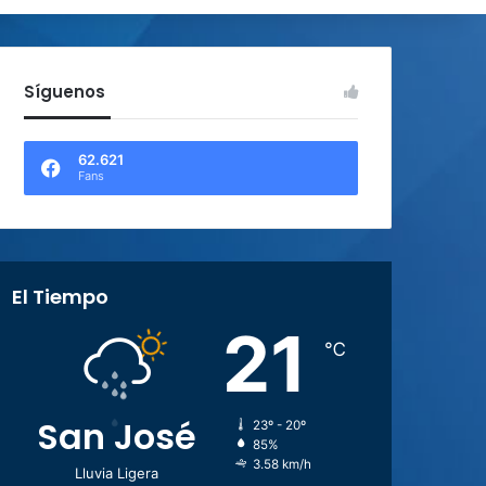
Síguenos
62.621
Fans
El Tiempo
21
℃
San José
23º - 20º
85%
3.58 km/h
Lluvia Ligera