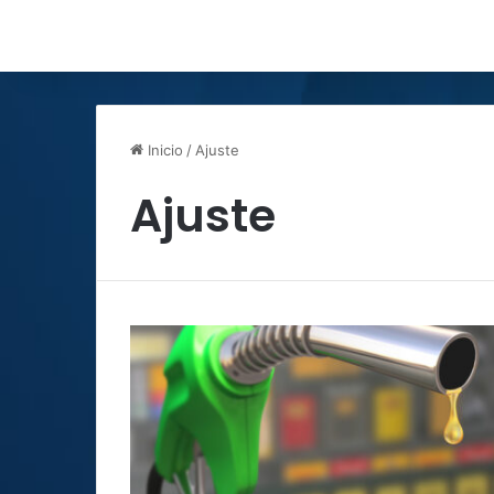
Inicio
/
Ajuste
Ajuste