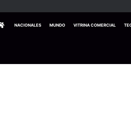
ados ingresan a hospital de Nicoya y matan a paciente a balazos
HOME
NACIONALES
MUNDO
VITRINA COMERCIAL
TE