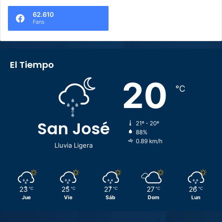
62.610
Fans
El Tiempo
20
℃
San José
21º - 20º
88%
0.89 km/h
Lluvia Ligera
23
25
27
27
26
℃
℃
℃
℃
℃
Jue
Vie
Sáb
Dom
Lun