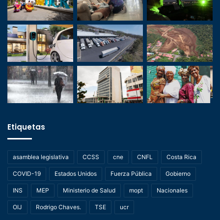
Etiquetas
asamblea legislativa
CCSS
cne
CNFL
Costa Rica
COVID-19
Estados Unidos
Fuerza Pública
Gobierno
INS
MEP
Ministerio de Salud
mopt
Nacionales
OIJ
Rodrigo Chaves.
TSE
ucr