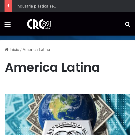
Industria plástica se suma a la economía circular
Menú
B
Inicio
/
America Latina
America Latina