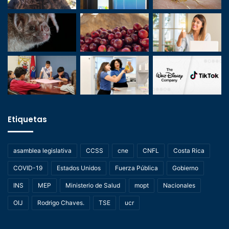
Etiquetas
asamblea legislativa
CCSS
cne
CNFL
Costa Rica
COVID-19
Estados Unidos
Fuerza Pública
Gobierno
INS
MEP
Ministerio de Salud
mopt
Nacionales
OIJ
Rodrigo Chaves.
TSE
ucr