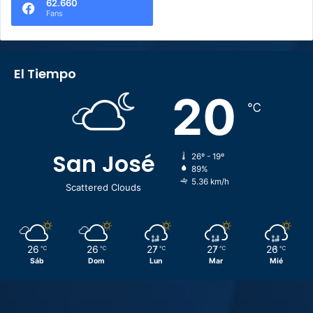
62.660
Fans
El Tiempo
20
℃
San José
26º - 19º
89%
5.36 km/h
Scattered Clouds
26
26
27
27
26
℃
℃
℃
℃
℃
Sáb
Dom
Lun
Mar
Mié