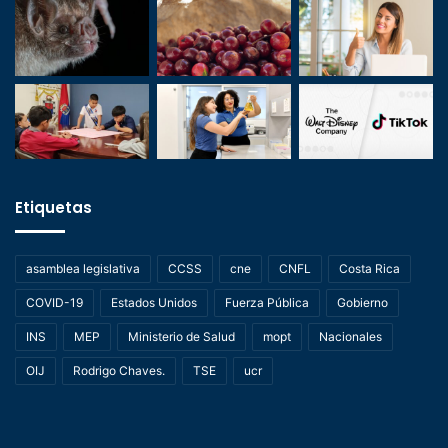
Etiquetas
asamblea legislativa
CCSS
cne
CNFL
Costa Rica
COVID-19
Estados Unidos
Fuerza Pública
Gobierno
INS
MEP
Ministerio de Salud
mopt
Nacionales
OIJ
Rodrigo Chaves.
TSE
ucr