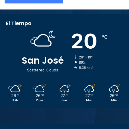
El Tiempo
20
℃
San José
26º - 19º
89%
5.36 km/h
Scattered Clouds
26
26
27
27
26
℃
℃
℃
℃
℃
Sáb
Dom
Lun
Mar
Mié