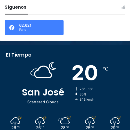
Síguenos
62.621
Fans
El Tiempo
20
℃
San José
26º - 18º
85%
3.13 km/h
Scattered Clouds
26
26
28
25
29
℃
℃
℃
℃
℃