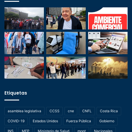
Etiquetas
asamblea legislativa
CCSS
cne
CNFL
Costa Rica
COVID-19
Estados Unidos
Fuerza Pública
Gobierno
INS
MEP
Ministerio de Salud
mopt
Nacionales