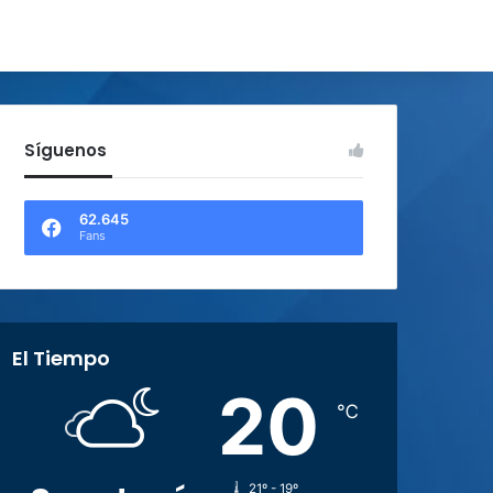
Síguenos
62.645
Fans
El Tiempo
20
℃
21º - 19º