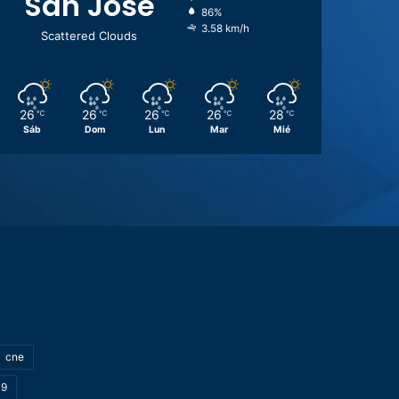
San José
86%
3.58 km/h
Scattered Clouds
26
26
26
26
28
℃
℃
℃
℃
℃
Sáb
Dom
Lun
Mar
Mié
cne
19