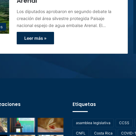
Arenal
Los diputados aprobaron en segundo debate la
creación del área silvestre protegida Paisaje
nacional espejo de agua embalse Arenal. El…
es
Leer más »
zaciones
Etiquetas
asamblea legislativa
CCSS
CNFL
Costa Rica
COVID-