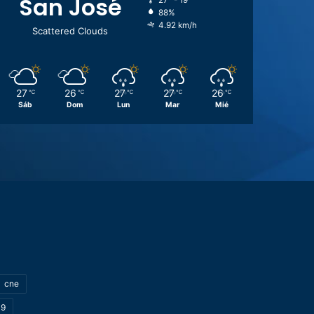
San José
27º - 19º
88%
4.92 km/h
Scattered Clouds
27
26
27
27
26
℃
℃
℃
℃
℃
Sáb
Dom
Lun
Mar
Mié
cne
19