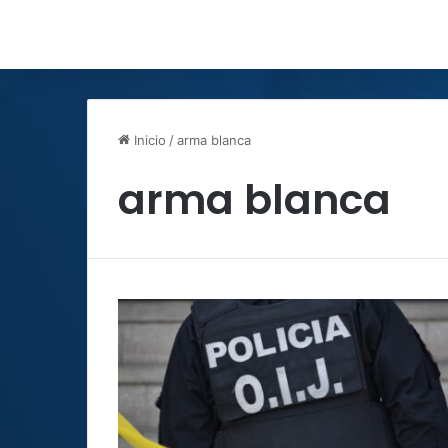
Inicio
/
arma blanca
arma blanca