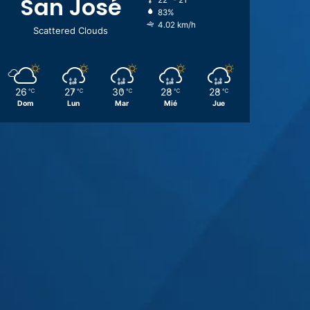
San José
22º - 21º
83%
4.02 km/h
Scattered Clouds
26
27
30
28
28
℃
℃
℃
℃
℃
Dom
Lun
Mar
Mié
Jue