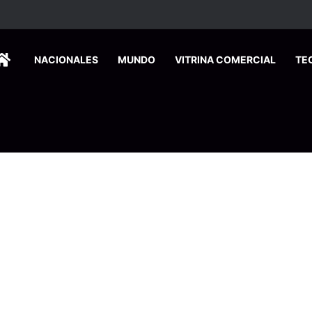
dos ingresan a hospital de Nicoya y matan a paciente a balazos
HOME
NACIONALES
MUNDO
VITRINA COMERCIAL
TE