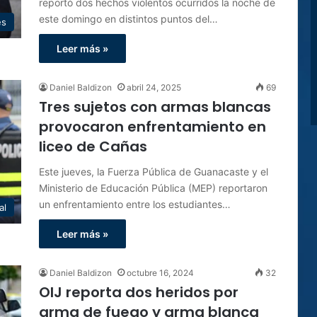
reportó dos hechos violentos ocurridos la noche de
este domingo en distintos puntos del…
es
Leer más »
Daniel Baldizon
abril 24, 2025
69
Tres sujetos con armas blancas
provocaron enfrentamiento en
liceo de Cañas
Este jueves, la Fuerza Pública de Guanacaste y el
Ministerio de Educación Pública (MEP) reportaron
un enfrentamiento entre los estudiantes…
al
Leer más »
Daniel Baldizon
octubre 16, 2024
32
OIJ reporta dos heridos por
arma de fuego y arma blanca