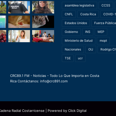
asamblea legislativa
CCSS
CNFL
Costa Rica
COVID-
Estados Unidos
Fuerza Pública
Gobierno
INS
MEP
Ministerio de Salud
mopt
Nacionales
OIJ
Rodrigo C
TSE
ucr
CRC89.1 FM - Noticias - Todo Lo Que Importa en Costa
Rica Contáctanos: info@crc891.com
Cadena Radial Costarricense
| Powered by
Click Digital