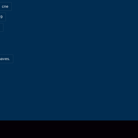
cne
19
haves.