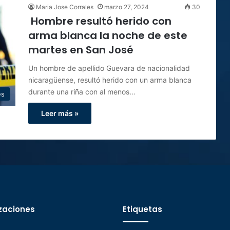
Maria Jose Corrales
marzo 27, 2024
30
Hombre resultó herido con
arma blanca la noche de este
martes en San José
Un hombre de apellido Guevara de nacionalidad
nicaragüense, resultó herido con un arma blanca
durante una riña con al menos…
es
Leer más »
zaciones
Etiquetas