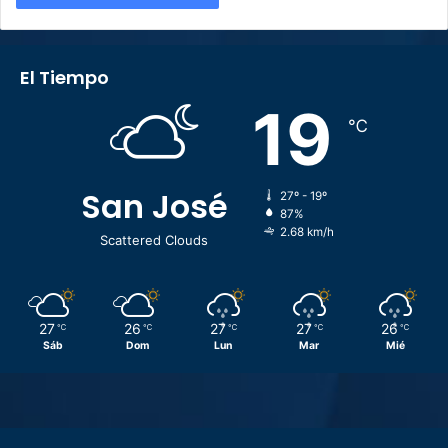
El Tiempo
19
℃
San José
27º - 19º
87%
2.68 km/h
Scattered Clouds
27
26
27
27
26
℃
℃
℃
℃
℃
Sáb
Dom
Lun
Mar
Mié