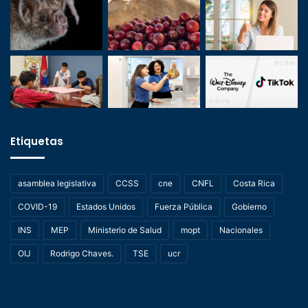
Etiquetas
asamblea legislativa
CCSS
cne
CNFL
Costa Rica
COVID-19
Estados Unidos
Fuerza Pública
Gobierno
INS
MEP
Ministerio de Salud
mopt
Nacionales
OIJ
Rodrigo Chaves.
TSE
ucr