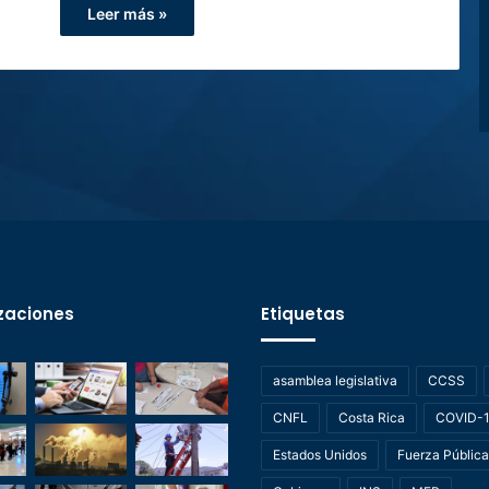
Leer más »
zaciones
Etiquetas
asamblea legislativa
CCSS
CNFL
Costa Rica
COVID-
Estados Unidos
Fuerza Pública