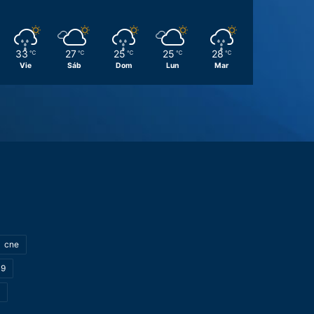
33
27
25
25
28
℃
℃
℃
℃
℃
Vie
Sáb
Dom
Lun
Mar
cne
19