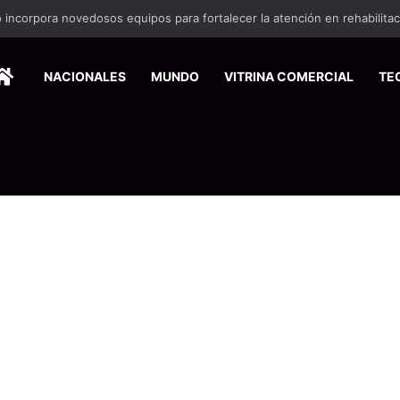
 incorpora novedosos equipos para fortalecer la atención en rehabilita
HOME
NACIONALES
MUNDO
VITRINA COMERCIAL
TE