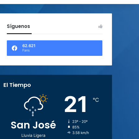
Síguenos
62.621
Fans
El Tiempo
21
℃
San José
23º - 20º
85%
3.58 km/h
Lluvia Ligera