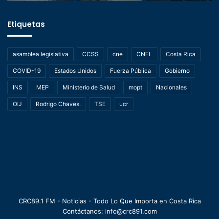
Etiquetas
asamblea legislativa
CCSS
cne
CNFL
Costa Rica
COVID-19
Estados Unidos
Fuerza Pública
Gobierno
INS
MEP
Ministerio de Salud
mopt
Nacionales
OIJ
Rodrigo Chaves.
TSE
ucr
CRC89.1 FM - Noticias - Todo Lo Que Importa en Costa Rica
Contáctanos: info@crc891.com