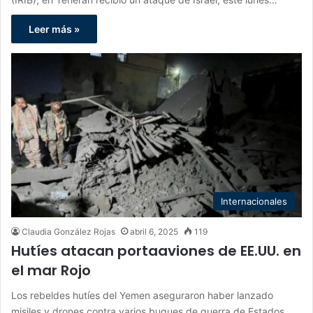
Leer más »
Internacionales
Claudia González Rojas
abril 6, 2025
119
Hutíes atacan portaaviones de EE.UU. en
el mar Rojo
Los rebeldes hutíes del Yemen aseguraron haber lanzado
misiles y drones contra varios buques de guerra de Estados