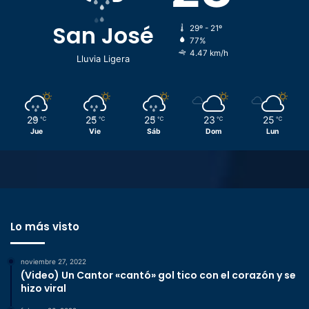
San José
29º - 21º
77%
4.47 km/h
Lluvia Ligera
29
25
25
23
25
℃
℃
℃
℃
℃
Jue
Vie
Sáb
Dom
Lun
Lo más visto
noviembre 27, 2022
(Video) Un Cantor «cantó» gol tico con el corazón y se
hizo viral