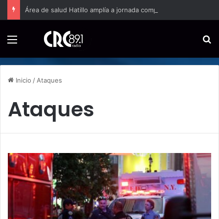
Área de salud Hatillo amplía a jornada completa la atención domiciliaria para embarazos de alto riesgo
Menú
B
Inicio
/
Ataques
Ataques