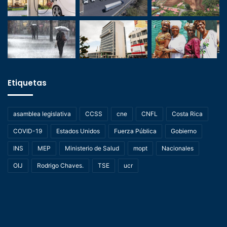
Etiquetas
asamblea legislativa
CCSS
cne
CNFL
Costa Rica
COVID-19
Estados Unidos
Fuerza Pública
Gobierno
INS
MEP
Ministerio de Salud
mopt
Nacionales
OIJ
Rodrigo Chaves.
TSE
ucr