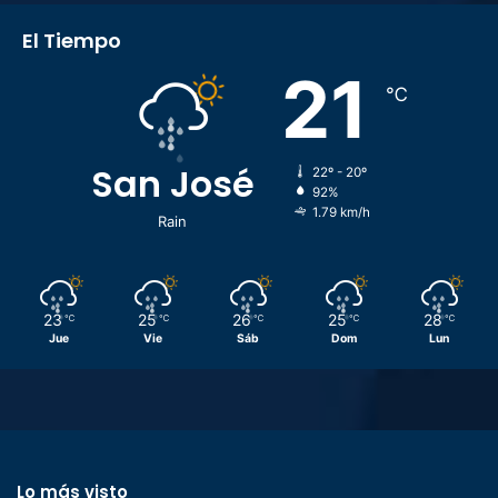
El Tiempo
21
℃
San José
22º - 20º
92%
1.79 km/h
Rain
23
25
26
25
28
℃
℃
℃
℃
℃
Jue
Vie
Sáb
Dom
Lun
Lo más visto