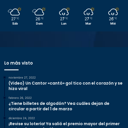
27
26
27
27
26
℃
℃
℃
℃
℃
Sáb
Dom
Lun
Mar
Mié
Lo más visto
noviembre 27, 2022
(Video) Un Cantor «cantó» gol tico con el corazón y se
hizo viral
febrero 26, 2022
¿Tiene billetes de algodón? Vea cuáles dejan de
circular a partir del 1 de marzo
diciembre 24, 2022
¡Revise su lotería! Ya salió el premio mayor del primer