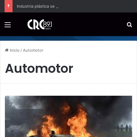
Industria plástica se suma a la economía circular
Menú
B
Inicio
/
Automotor
Automotor