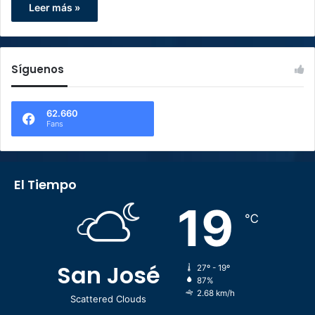
Leer más »
Síguenos
62.660
Fans
El Tiempo
19
℃
San José
27º - 19º
87%
2.68 km/h
Scattered Clouds