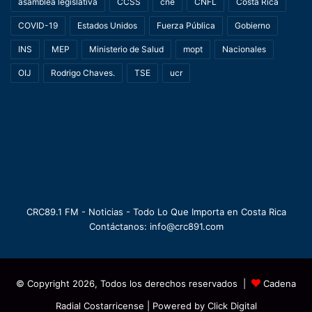
asamblea legislativa
CCSS
cne
CNFL
Costa Rica
COVID-19
Estados Unidos
Fuerza Pública
Gobierno
INS
MEP
Ministerio de Salud
mopt
Nacionales
OIJ
Rodrigo Chaves.
TSE
ucr
CRC89.1 FM - Noticias - Todo Lo Que Importa en Costa Rica
Contáctanos: info@crc891.com
© Copyright 2026, Todos los derechos reservados |
Cadena
Radial Costarricense
| Powered by
Click Digital