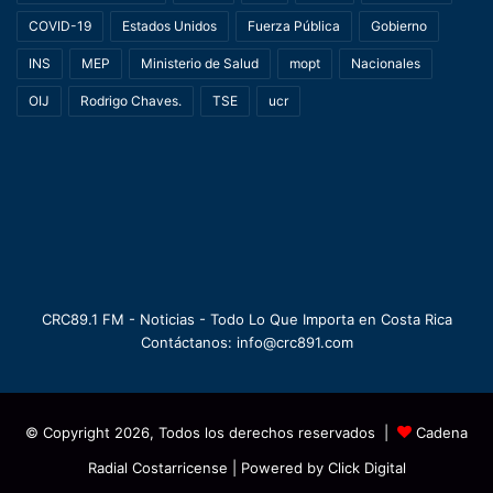
COVID-19
Estados Unidos
Fuerza Pública
Gobierno
INS
MEP
Ministerio de Salud
mopt
Nacionales
OIJ
Rodrigo Chaves.
TSE
ucr
CRC89.1 FM - Noticias - Todo Lo Que Importa en Costa Rica
Contáctanos: info@crc891.com
© Copyright 2026, Todos los derechos reservados |
Cadena
Radial Costarricense
| Powered by
Click Digital