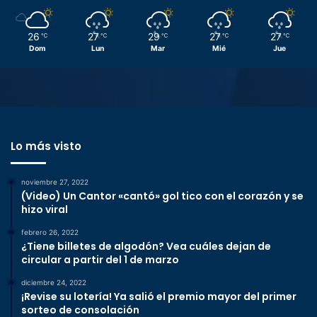
26
27
29
27
27
℃
℃
℃
℃
℃
Dom
Lun
Mar
Mié
Jue
Lo más visto
noviembre 27, 2022
(Video) Un Cantor «cantó» gol tico con el corazón y se
hizo viral
febrero 26, 2022
¿Tiene billetes de algodón? Vea cuáles dejan de
circular a partir del 1 de marzo
diciembre 24, 2022
¡Revise su lotería! Ya salió el premio mayor del primer
sorteo de consolación