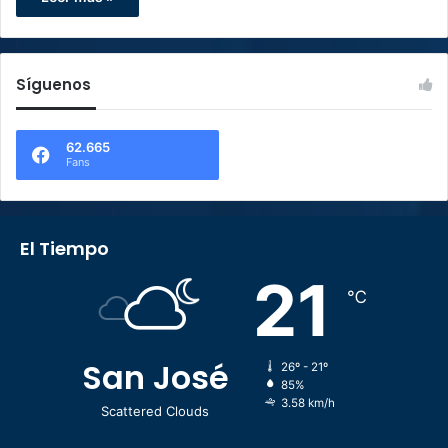
Síguenos
62.665
Fans
El Tiempo
21
℃
San José
26º - 21º
85%
3.58 km/h
Scattered Clouds