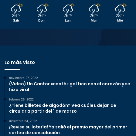
26
26
26
26
28
℃
℃
℃
℃
℃
Sáb
Dom
Lun
Mar
Mié
Lo más visto
noviembre 27, 2022
(Video) Un Cantor «cantó» gol tico con el corazón y se
hizo viral
febrero 26, 2022
¿Tiene billetes de algodón? Vea cuáles dejan de
circular a partir del 1 de marzo
diciembre 24, 2022
¡Revise su lotería! Ya salió el premio mayor del primer
sorteo de consolación