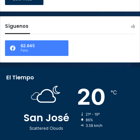
Síguenos
62.645
Fans
El Tiempo
20
℃
San José
21º - 19º
86%
3.58 km/h
Scattered Clouds