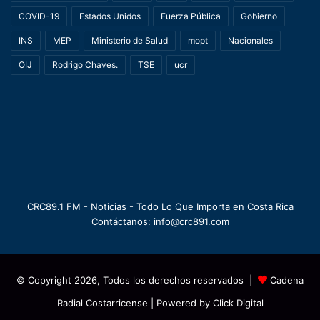
COVID-19
Estados Unidos
Fuerza Pública
Gobierno
INS
MEP
Ministerio de Salud
mopt
Nacionales
OIJ
Rodrigo Chaves.
TSE
ucr
CRC89.1 FM - Noticias - Todo Lo Que Importa en Costa Rica
Contáctanos: info@crc891.com
© Copyright 2026, Todos los derechos reservados |
Cadena
Radial Costarricense
| Powered by
Click Digital