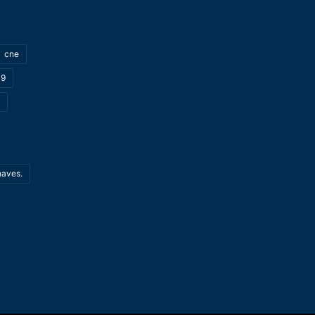
cne
19
haves.