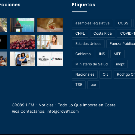
zaciones
Etiquetas
asamblea legislativa
CCSS
CNFL
Costa Rica
COVID-
Estados Unidos
Fuerza Pública
Gobierno
INS
MEP
Ministerio de Salud
mopt
Nacionales
OIJ
Rodrigo C
TSE
ucr
CRC89.1 FM - Noticias - Todo Lo Que Importa en Costa
Rica Contáctanos: info@crc891.com