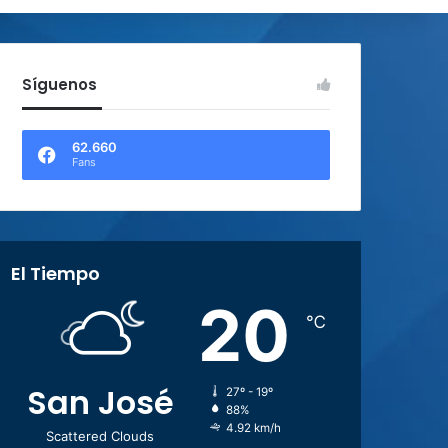
Síguenos
62.660
Fans
El Tiempo
20
℃
San José
27º - 19º
88%
4.92 km/h
Scattered Clouds