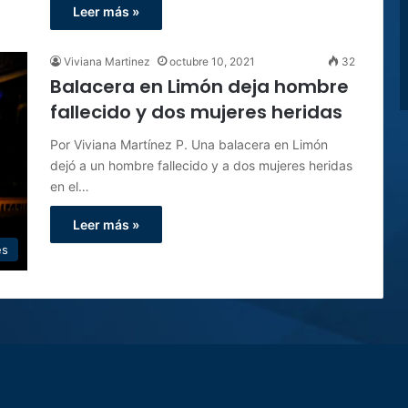
Leer más »
Viviana Martinez
octubre 10, 2021
32
Balacera en Limón deja hombre
fallecido y dos mujeres heridas
Por Viviana Martínez P. Una balacera en Limón
dejó a un hombre fallecido y a dos mujeres heridas
en el…
Leer más »
es