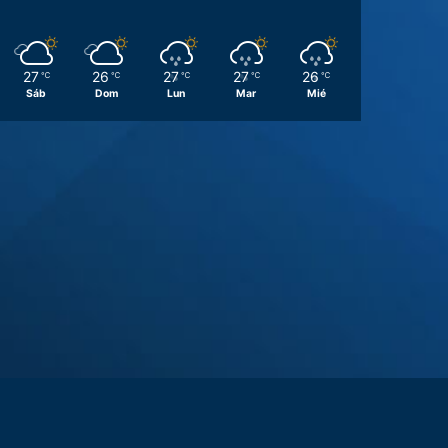
27
26
27
27
26
℃
℃
℃
℃
℃
Sáb
Dom
Lun
Mar
Mié