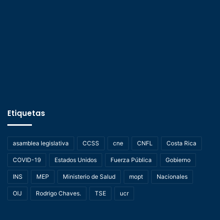
Etiquetas
asamblea legislativa
CCSS
cne
CNFL
Costa Rica
COVID-19
Estados Unidos
Fuerza Pública
Gobierno
INS
MEP
Ministerio de Salud
mopt
Nacionales
OIJ
Rodrigo Chaves.
TSE
ucr