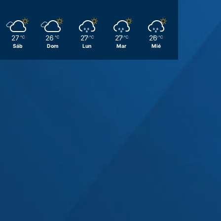
27
26
27
27
26
℃
℃
℃
℃
℃
Sáb
Dom
Lun
Mar
Mié