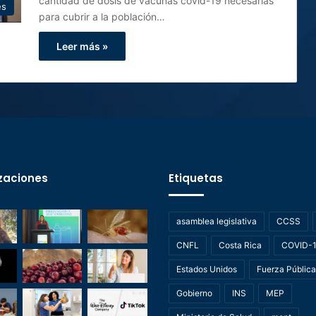
cantidad de dosis de vacunas covid-19 necesarias
es
para cubrir a la población…
Leer más »
zaciones
Etiquetas
asamblea legislativa
CCSS
CNFL
Costa Rica
COVID-
Estados Unidos
Fuerza Pública
Gobierno
INS
MEP