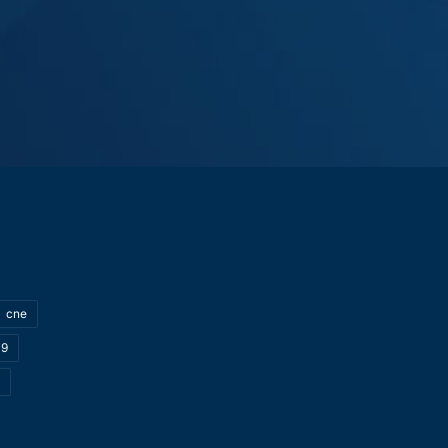
cne
19