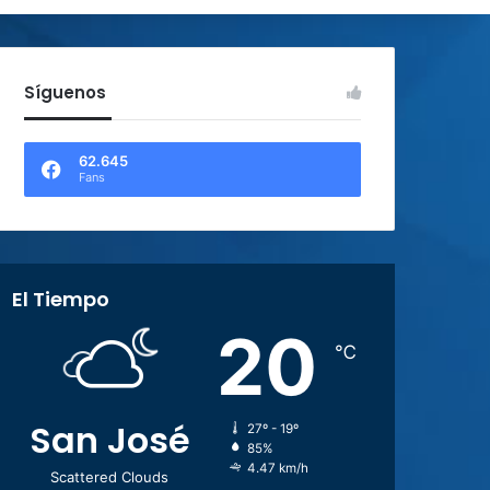
Síguenos
62.645
Fans
El Tiempo
20
℃
San José
27º - 19º
85%
4.47 km/h
Scattered Clouds