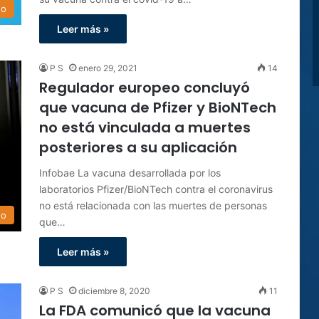
do
Leer más »
P S
enero 29, 2021
14
Regulador europeo concluyó
que vacuna de Pfizer y BioNTech
no está vinculada a muertes
posteriores a su aplicación
Infobae La vacuna desarrollada por los
laboratorios Pfizer/BioNTech contra el coronavirus
no está relacionada con las muertes de personas
do
que…
Leer más »
P S
diciembre 8, 2020
11
La FDA comunicó que la vacuna