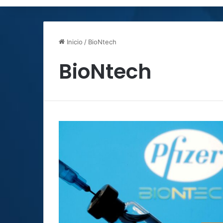
Inicio
/
BioNtech
BioNtech