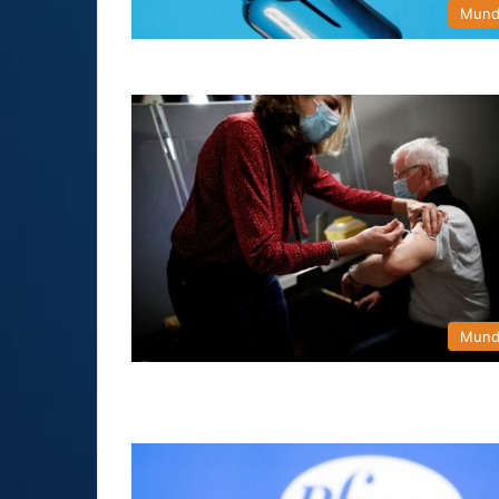
Mun
Mun