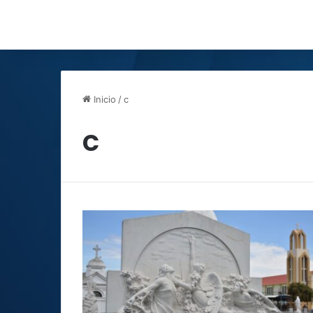
Inicio
/
c
c