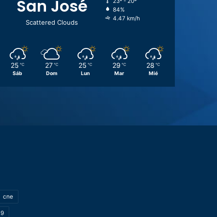
San José
23º - 20º
84%
4.47 km/h
Scattered Clouds
25
27
25
29
28
℃
℃
℃
℃
℃
Sáb
Dom
Lun
Mar
Mié
cne
19