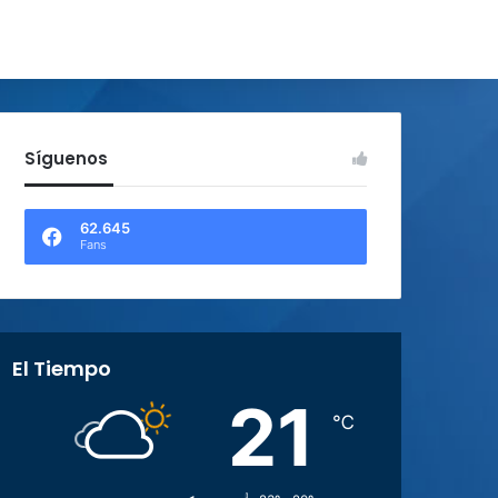
Síguenos
62.645
Fans
El Tiempo
21
℃