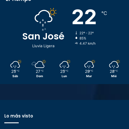
22
℃
San José
22º - 22º
85%
4.47 km/h
Lluvia Ligera
25
27
25
29
28
℃
℃
℃
℃
℃
Sáb
Dom
Lun
Mar
Mié
Lo más visto