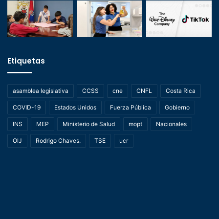
Etiquetas
asamblea legislativa
CCSS
cne
CNFL
Costa Rica
COVID-19
Estados Unidos
Fuerza Pública
Gobierno
INS
MEP
Ministerio de Salud
mopt
Nacionales
OIJ
Rodrigo Chaves.
TSE
ucr