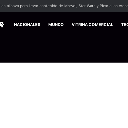
ersitarios herramientas para enfrentar la desinformación en redes social
HOME
NACIONALES
MUNDO
VITRINA COMERCIAL
TE