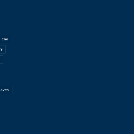
cne
19
haves.