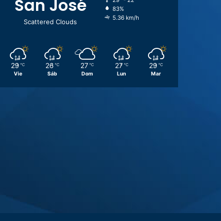
San José
29º - 22º
83%
5.36 km/h
Scattered Clouds
29
26
27
27
29
℃
℃
℃
℃
℃
Vie
Sáb
Dom
Lun
Mar