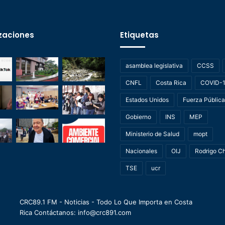
zaciones
Etiquetas
asamblea legislativa
CCSS
CNFL
Costa Rica
COVID-
Estados Unidos
Fuerza Pública
Gobierno
INS
MEP
Ministerio de Salud
mopt
Nacionales
OIJ
Rodrigo C
TSE
ucr
CRC89.1 FM - Noticias - Todo Lo Que Importa en Costa
Rica Contáctanos: info@crc891.com