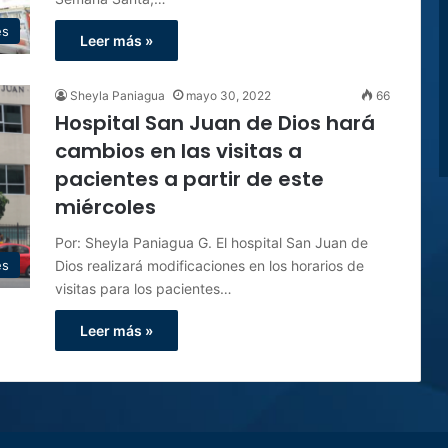
es
Leer más »
Sheyla Paniagua
mayo 30, 2022
66
Hospital San Juan de Dios hará
cambios en las visitas a
pacientes a partir de este
miércoles
Por: Sheyla Paniagua G. El hospital San Juan de
Dios realizará modificaciones en los horarios de
es
visitas para los pacientes…
Leer más »