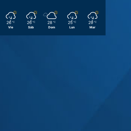
26
26
28
25
29
℃
℃
℃
℃
℃
Vie
Sáb
Dom
Lun
Mar