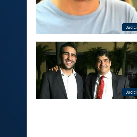
Judici
Judici