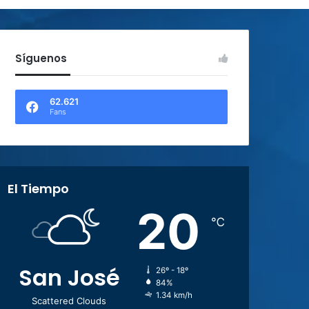
Síguenos
62.621
Fans
El Tiempo
20
℃
San José
26º - 18º
84%
1.34 km/h
Scattered Clouds