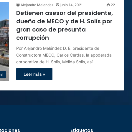
Alejandro Melendez
junio 14, 2021
22
Detienen asesor del presidente,
dueño de MECO y de H. Solís por
gran caso de presunta
corrupción
Por Alejandro Meléndez D. El presidente de
Constructora MECO, Carlos Cerdas, la apoderada
corporativa de H. Solís, Mélida Solís, así…
Leer más »
al
zaciones
Etiquetas