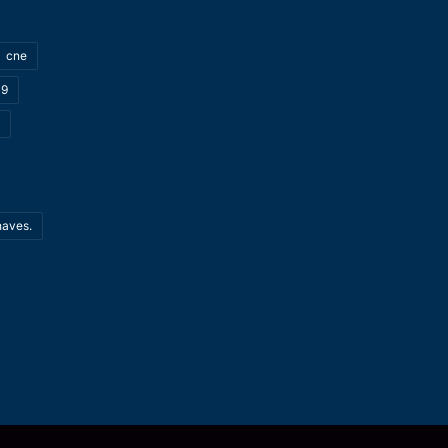
cne
19
haves.