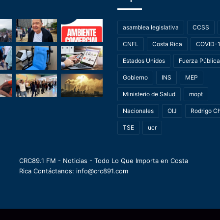
asamblea legislativa
CCSS
CNFL
Costa Rica
COVID-
Estados Unidos
Fuerza Pública
Gobierno
INS
MEP
Ministerio de Salud
mopt
Nacionales
OIJ
Rodrigo C
TSE
ucr
CRC89.1 FM - Noticias - Todo Lo Que Importa en Costa
Rica Contáctanos: info@crc891.com