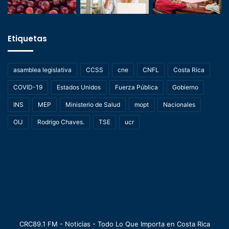
Etiquetas
asamblea legislativa
CCSS
cne
CNFL
Costa Rica
COVID-19
Estados Unidos
Fuerza Pública
Gobierno
INS
MEP
Ministerio de Salud
mopt
Nacionales
OIJ
Rodrigo Chaves.
TSE
ucr
CRC89.1 FM - Noticias - Todo Lo Que Importa en Costa Rica