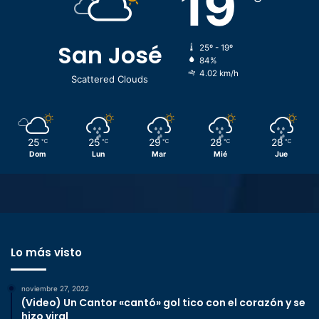
19
San José
25º - 19º
84%
4.02 km/h
Scattered Clouds
25
25
29
28
28
℃
℃
℃
℃
℃
Dom
Lun
Mar
Mié
Jue
Lo más visto
noviembre 27, 2022
(Video) Un Cantor «cantó» gol tico con el corazón y se
hizo viral