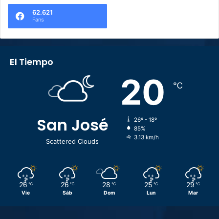
62.621
Fans
El Tiempo
20
℃
San José
26º - 18º
85%
3.13 km/h
Scattered Clouds
26
26
28
25
29
℃
℃
℃
℃
℃
Vie
Sáb
Dom
Lun
Mar