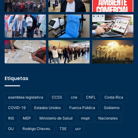
Etiquetas
asamblea legislativa
CCSS
cne
CNFL
Costa Rica
COVID-19
Estados Unidos
Fuerza Pública
Gobierno
INS
MEP
Ministerio de Salud
mopt
Nacionales
OIJ
Rodrigo Chaves.
TSE
ucr