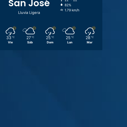
San José
22º - 22º
82%
1.79 km/h
Lluvia Ligera
33
27
25
25
28
℃
℃
℃
℃
℃
Vie
Sáb
Dom
Lun
Mar