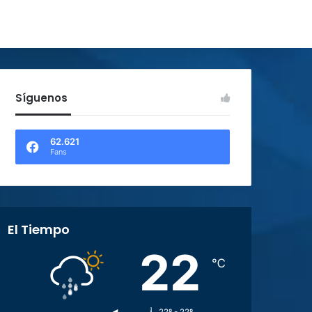
Síguenos
62.621
Fans
El Tiempo
22
℃