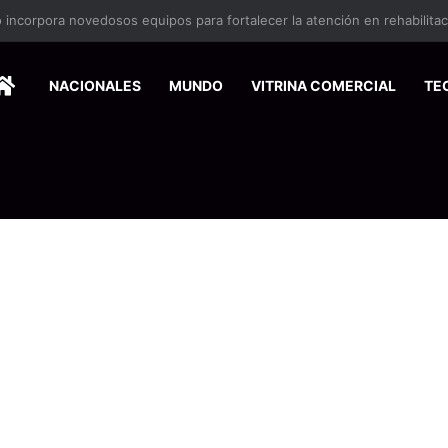
nse de Pymes capacitará a 200 emprendedores para vender por interne
HOME
NACIONALES
MUNDO
VITRINA COMERCIAL
TE