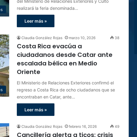
del Ministerio de Relaciones Exteriores y Culto
realizará la feria denominada…
es
Leer más »
Claudia González Rojas
marzo 10, 2026
38
Costa Rica evacúa a
ciudadanos desde Catar ante
escalada bélica en Medio
Oriente
El Ministerio de Relaciones Exteriores confirmó el
regreso a Costa Rica de ocho ciudadanos que se
es
encontraban en Catar, ante…
Leer más »
Claudia González Rojas
febrero 16, 2026
49
Cancillería alerta a ticos: crisis