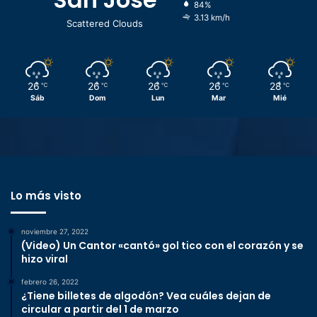
84%
3.13 km/h
Scattered Clouds
26
26
26
26
28
℃
℃
℃
℃
℃
Sáb
Dom
Lun
Mar
Mié
Lo más visto
noviembre 27, 2022
(Video) Un Cantor «cantó» gol tico con el corazón y se
hizo viral
febrero 26, 2022
¿Tiene billetes de algodón? Vea cuáles dejan de
circular a partir del 1 de marzo