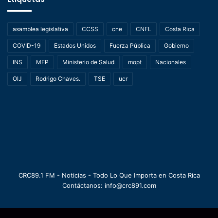
asamblea legislativa
CCSS
cne
CNFL
Costa Rica
COVID-19
Estados Unidos
Fuerza Pública
Gobierno
INS
MEP
Ministerio de Salud
mopt
Nacionales
OIJ
Rodrigo Chaves.
TSE
ucr
CRC89.1 FM - Noticias - Todo Lo Que Importa en Costa Rica
Contáctanos: info@crc891.com