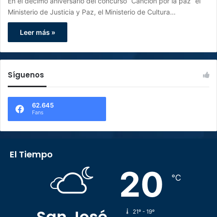
En el décimo aniversario del concurso “Canción por la paz” el
Ministerio de Justicia y Paz, el Ministerio de Cultura…
Leer más »
Síguenos
62.645
Fans
El Tiempo
20
℃
San José
21º - 19º