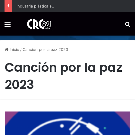
Industria plástica se suma a la economía circular
Menú
B
Inicio
/
Canción por la paz 2023
Canción por la paz
2023