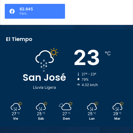
62.645
Fans
El Tiempo
23
℃
San José
27º - 23º
79%
4.02 km/h
Lluvia Ligera
27
25
27
25
29
℃
℃
℃
℃
℃
Vie
Sáb
Dom
Lun
Mar