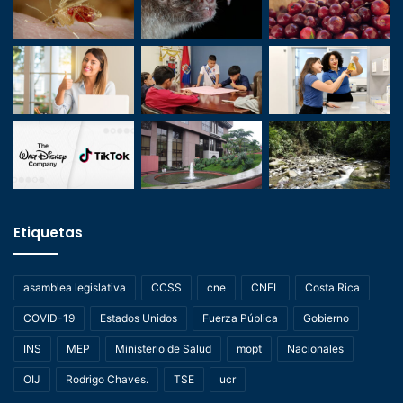
Etiquetas
asamblea legislativa
CCSS
cne
CNFL
Costa Rica
COVID-19
Estados Unidos
Fuerza Pública
Gobierno
INS
MEP
Ministerio de Salud
mopt
Nacionales
OIJ
Rodrigo Chaves.
TSE
ucr